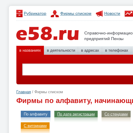
Рубрикатор
Фирмы списком
Новости
Справочно-информацио
предприятий Пензы
в названиях
в деятельности
в адресах
в телефонах
Главная
/ Фирмы списком
Фирмы по алфавиту, начинающи
По алфавиту
По дате регистрации
Со стендами
С витринами