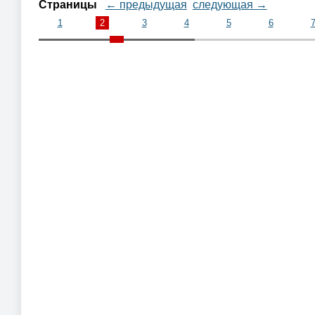
Страницы
← предыдущая
следующая →
1
2
3
4
5
6