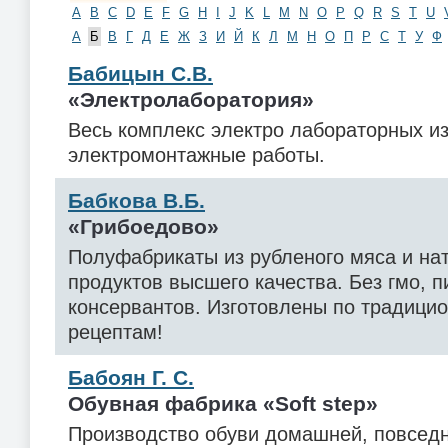
A
B
C
D
E
F
G
H
I
J
K
L
M
N
O
P
Q
R
S
T
U
А
Б
В
Г
Д
Е
Ж
З
И
Й
К
Л
М
Н
О
П
Р
С
Т
У
Ф
Бабицын С.В.
«Электролаборатория»
Весь комплекс электро лабораторных и
электромонтажные работы.
Бабкова В.Б.
«Грибоедово»
Полуфабрикаты из рубленого мяса и на
продуктов высшего качества. Без гмо, 
консервантов. Изготовлены по традици
рецептам!
Бабоян Г. С.
Обувная фабрика «Soft step»
Производство обуви домашней, повседн