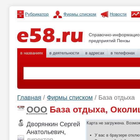
Рубрикатор
Фирмы списком
Новости
Справочно-информацио
предприятий Пензы
в названиях
в деятельности
в адресах
в телефонах
Главная
/
Фирмы списком
/ База отдыха
ООО
База отдыха, Околи
Дворянкин Сергей
Карта не загружена. Возмо
Анатольевич,
У вас в браузере отклю
директор