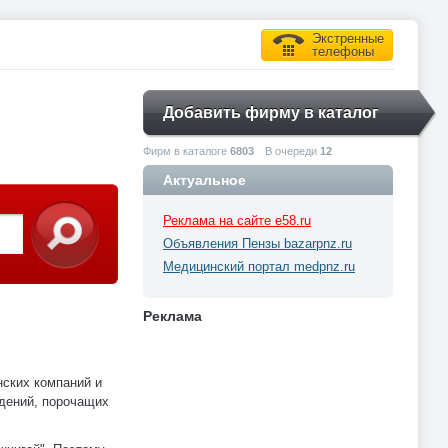
Экстренные
телефоны
Добавить фирму в каталог
Фирм в каталоге
6803
В очереди
12
Актуальное
Реклама на сайте e58.ru
Объявления Пензы bazarpnz.ru
Медицинский портал medpnz.ru
Реклама
нских компаний и
едений, порочащих