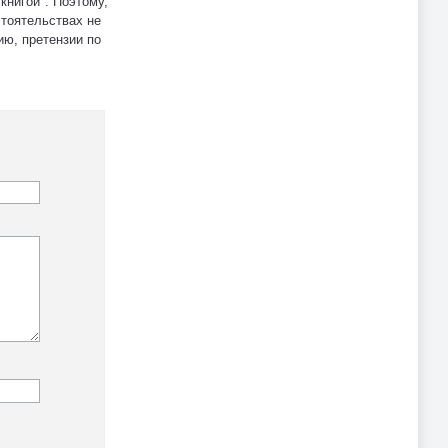
книгой". Поэтому,
стоятельствах не
ию, претензии по