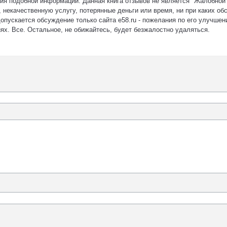
ия подобной информации. Данная книга отзывов не является "Жалобной 
 некачественную услугу, потерянные деньги или время, ни при каких об
допускается обсуждение только сайта e58.ru - пожелания по его улучшен
иях. Все. Остальное, не обижайтесь, будет безжалостно удаляться.