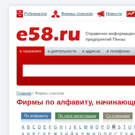
Рубрикатор
Фирмы списком
Новости
Справочно-информацио
предприятий Пензы
в названиях
в деятельности
в адресах
в телефонах
Главная
/ Фирмы списком
Фирмы по алфавиту, начинающи
По алфавиту
По дате регистрации
Со стендами
A
B
C
D
E
F
G
H
I
J
K
L
M
N
O
P
Q
R
S
T
U
А
Б
В
Г
Д
Е
Ж
З
И
Й
К
Л
М
Н
О
П
Р
С
Т
У
Ф