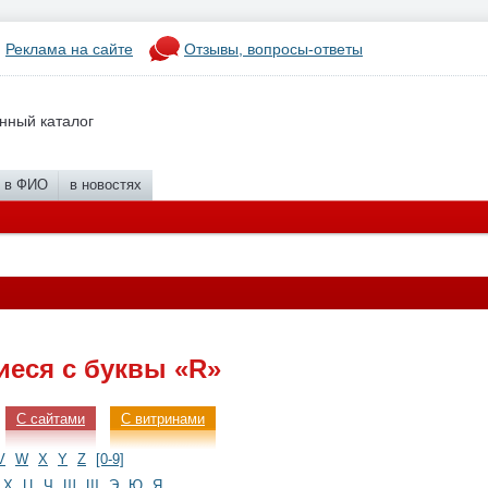
Реклама на сайте
Отзывы, вопросы-ответы
нный каталог
в ФИО
в новостях
еся с буквы «R»
С сайтами
С витринами
V
W
X
Y
Z
[0-9]
Х
Ц
Ч
Ш
Щ
Э
Ю
Я