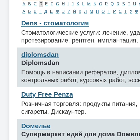
A
B
C
D
E
F
G
H
I
J
K
L
M
N
O
P
Q
R
S
T
U
А
Б
В
Г
Д
Е
Ж
З
И
Й
К
Л
М
Н
О
П
Р
С
Т
У
Ф
Dens - стоматология
Стоматологические услуги: лечение, уд
протезирование, рентген, имплантация, 
diplomsdan
Diplomsdan
Помощь в написании рефератов, дипло
контрольных работ, курсовых работ, эсс
Duty Free Penza
Розничная торговля: продукты питания, 
сигареты. Дискаунтер.
Dомелье
Супермаркет идей для дома Dомел