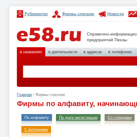
Рубрикатор
Фирмы списком
Новости
Справочно-информацио
предприятий Пензы
в названиях
в деятельности
в адресах
в телефонах
Главная
/ Фирмы списком
Фирмы по алфавиту, начинающи
По алфавиту
По дате регистрации
Со стендами
С витринами