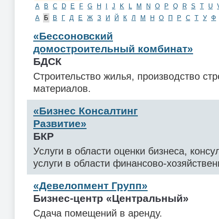
A
B
C
D
E
F
G
H
I
J
K
L
M
N
O
P
Q
R
S
T
U
А
Б
В
Г
Д
Е
Ж
З
И
Й
К
Л
М
Н
О
П
Р
С
Т
У
Ф
«Бессоновский
домостроительный комбинат»
БДСК
Строительство жилья, производство ст
материалов.
«Бизнес Консалтинг
Развитие»
БКР
Услуги в области оценки бизнеса, конс
услуги в области финансово-хозяйствен
«Девелопмент Групп»
Бизнес-центр «Центральный»
Сдача помещений в аренду.