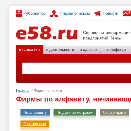
Рубрикатор
Фирмы списком
Новости
Справочно-информацио
предприятий Пензы
в названиях
в деятельности
в адресах
в телефонах
Главная
/ Фирмы списком
Фирмы по алфавиту, начинающи
По алфавиту
По дате регистрации
Со стендами
С витринами