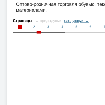
Оптово-розничная торговля обувью, те
материалами.
Страницы
← предыдущая
следующая →
1
2
3
4
5
6