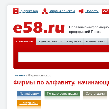
Рубрикатор
Фирмы списком
Новости
Справочно-информацио
предприятий Пензы
в названиях
в деятельности
в адресах
в телефонах
Главная
/ Фирмы списком
Фирмы по алфавиту, начинающи
По алфавиту
По дате регистрации
Со стендами
С витринами