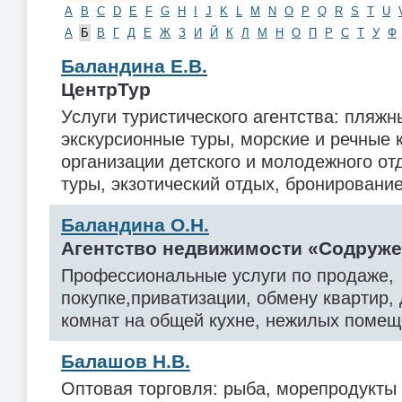
A
B
C
D
E
F
G
H
I
J
K
L
M
N
O
P
Q
R
S
T
U
А
Б
В
Г
Д
Е
Ж
З
И
Й
К
Л
М
Н
О
П
Р
С
Т
У
Ф
Баландина Е.В.
ЦентрТур
Услуги туристического агентства: пляжн
экскурсионные туры, морские и речные 
организации детского и молодежного от
туры, экзотический отдых, бронирование
Баландина О.Н.
Агентство недвижимости «Содруже
Профессиональные услуги по продаже,
покупке,приватизации, обмену квартир, 
комнат на общей кухне, нежилых помещ
Балашов Н.В.
Оптовая торговля: рыба, морепродукты