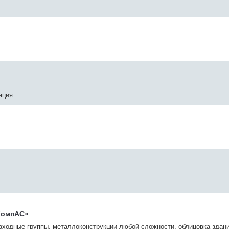
яция.
КомпАС»
входные группы, металлоконструкции любой сложности, облицовка здан