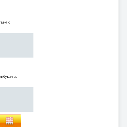
таем с
апбукинга,