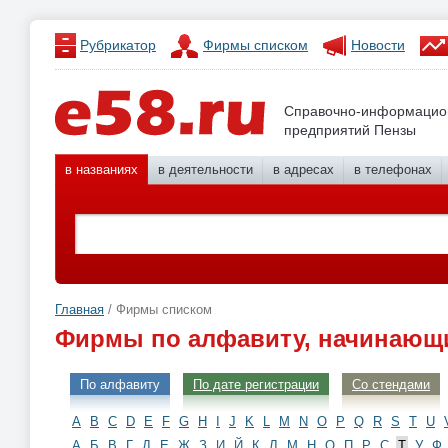
Рубрикатор
Фирмы списком
Новости
Справочно-информацио
предприятий Пензы
в названиях
в деятельности
в адресах
в телефонах
Главная
/ Фирмы списком
Фирмы по алфавиту, начинающи
По алфавиту
По дате регистрации
Со стендами
A
B
C
D
E
F
G
H
I
J
K
L
M
N
O
P
Q
R
S
T
U
А
Б
В
Г
Д
Е
Ж
З
И
Й
К
Л
М
Н
О
П
Р
С
Т
У
Ф