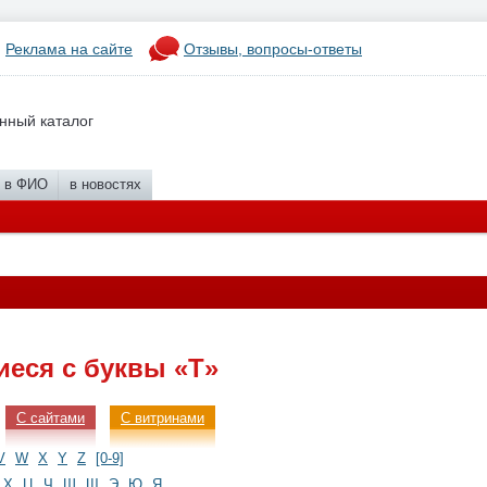
Реклама на сайте
Отзывы, вопросы-ответы
нный каталог
в ФИО
в новостях
еся с буквы «Т»
С сайтами
С витринами
V
W
X
Y
Z
[0-9]
Х
Ц
Ч
Ш
Щ
Э
Ю
Я