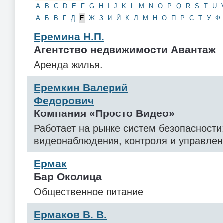
A
B
C
D
E
F
G
H
I
J
K
L
M
N
O
P
Q
R
S
T
U
А
Б
В
Г
Д
Е
Ж
З
И
Й
К
Л
М
Н
О
П
Р
С
Т
У
Ф
Еремина Н.П.
Агентство недвижимости Авантаж
Аренда жилья.
Еремкин Валерий
Федорович
Компания «Просто Видео»
Работает на рынке систем безопасности
видеонаблюдения, контроля и управлен
Ермак
Бар Околица
Общественное питание
Ермаков В. В.