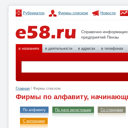
Рубрикатор
Фирмы списком
Новости
Справочно-информацио
предприятий Пензы
в названиях
в деятельности
в адресах
в телефонах
Главная
/ Фирмы списком
Фирмы по алфавиту, начинающи
По алфавиту
По дате регистрации
Со стендами
С витринами