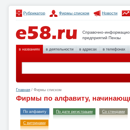
Рубрикатор
Фирмы списком
Новости
Справочно-информацио
предприятий Пензы
в названиях
в деятельности
в адресах
в телефонах
Главная
/ Фирмы списком
Фирмы по алфавиту, начинающи
По алфавиту
По дате регистрации
Со стендами
С витринами