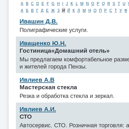
A
B
C
D
E
F
G
H
I
J
K
L
M
N
O
P
Q
R
S
T
U
А
Б
В
Г
Д
Е
Ж
З
И
Й
К
Л
М
Н
О
П
Р
С
Т
У
Ф
Ивашин Д.В.
Полиграфические услуги.
Иващенко Ю.Н.
Гостиница«Домашний отель»
Мы предлагаем комфортабельное разме
и жителей города Пензы.
Ивлиев А.В
Мастерская стекла
Резка и обработка стекла и зеркал.
Ивлиев А.И.
СТО
Автосервис. СТО. Розничная торговля: а