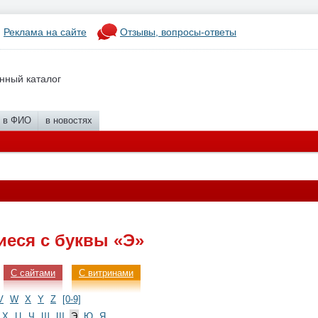
Реклама на сайте
Отзывы, вопросы-ответы
нный каталог
в ФИО
в новостях
еся с буквы «Э»
С сайтами
С витринами
V
W
X
Y
Z
[0-9]
Х
Ц
Ч
Ш
Щ
Э
Ю
Я