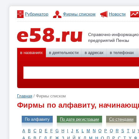
Рубрикатор
Фирмы списком
Новости
Справочно-информацио
предприятий Пензы
в названиях
в деятельности
в адресах
в телефонах
Главная
/ Фирмы списком
Фирмы по алфавиту, начинающи
По алфавиту
По дате регистрации
Со стендами
A
B
C
D
E
F
G
H
I
J
K
L
M
N
O
P
Q
R
S
T
U
А
Б
В
Г
Д
Е
Ж
З
И
Й
К
Л
М
Н
О
П
Р
С
Т
У
Ф