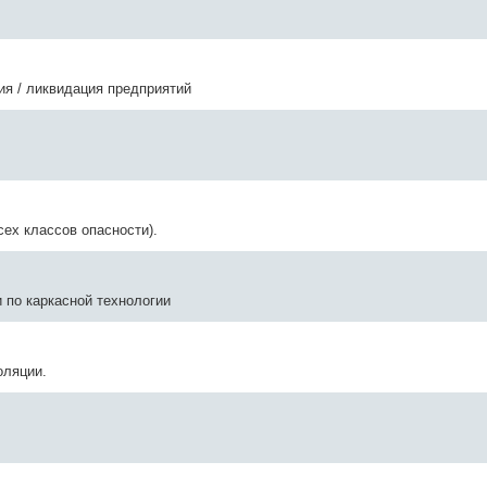
ия / ликвидация предприятий
сех классов опасности).
 по каркасной технологии
оляции.