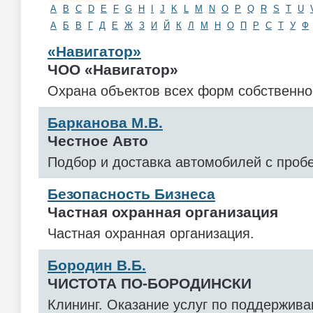
A
B
C
D
E
F
G
H
I
J
K
L
M
N
O
P
Q
R
S
T
U
А
Б
В
Г
Д
Е
Ж
З
И
Й
К
Л
М
Н
О
П
Р
С
Т
У
Ф
«Навигатор»
ЧОО «Навигатор»
Охрана объектов всех форм собственно
Барканова М.В.
Честное Авто
Подбор и доставка автомобилей с пробе
Безопасность Бизнеса
Частная охранная организация
Частная охранная организация.
Бородин В.Б.
ЧИСТОТА ПО-БОРОДИНСКИ
Клининг. Оказание услуг по поддержив