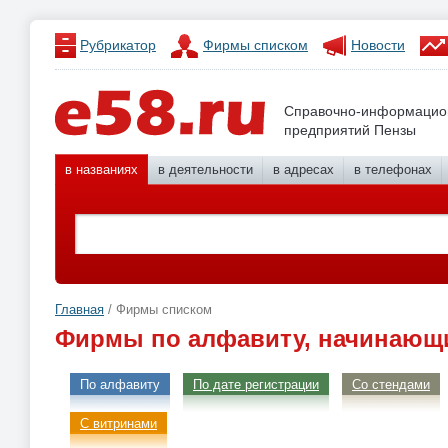
Рубрикатор
Фирмы списком
Новости
Справочно-информацио
предприятий Пензы
в названиях
в деятельности
в адресах
в телефонах
Главная
/ Фирмы списком
Фирмы по алфавиту, начинающи
По алфавиту
По дате регистрации
Со стендами
С витринами