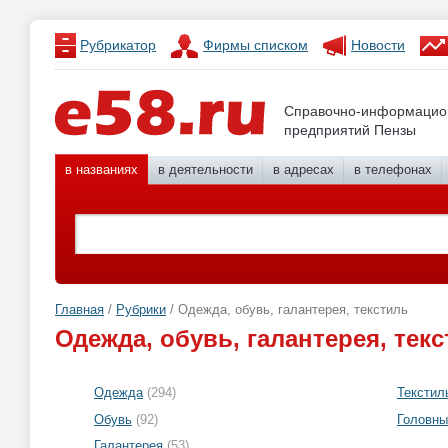
Рубрикатор
Фирмы списком
Новости
Справочно-информацио
предприятий Пензы
в названиях
в деятельности
в адресах
в телефонах
Главная
/
Рубрики
/ Одежда, обувь, галантерея, текстиль
Одежда, обувь, галантерея, тек
Одежда
(294)
Текстил
Обувь
(92)
Головны
Галантерея
(53)