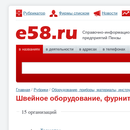
Рубрикатор
Фирмы списком
Новости
Справочно-информацио
предприятий Пензы
в названиях
в деятельности
в адресах
в телефонах
Главная
/
Рубрики
/
Оборудование, приборы, материалы, инстр
Швейное оборудование, фурни
15 организаций