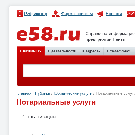
Рубрикатор
Фирмы списком
Новости
Справочно-информацио
предприятий Пензы
в названиях
в деятельности
в адресах
в телефонах
Главная
/
Рубрики
/
Юридические услуги
/ Нотариальные услуг
Нотариальные услуги
4 организации