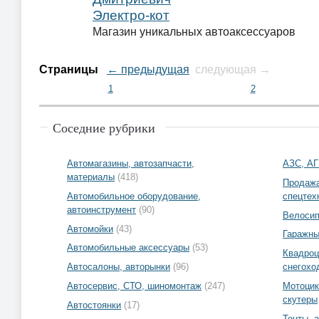
Электро-кот
Магазин уникальных автоаксессуаров
Страницы
← предыдущая
следующая →
1
2
Соседние рубрики
Автомагазины, автозапчасти,
АЗС, А
материалы
(418)
Продажа
Автомобильное оборудование,
спецтех
автоинструмент
(90)
Велоси
Автомойки
(43)
Гаражны
Автомобильные аксессуары
(53)
Квадроц
Автосалоны, авторынки
(96)
снегохо
Автосервис, СТО, шиномонтаж
(247)
Мотоцик
скутеры
Автостоянки
(17)
Тенты, 