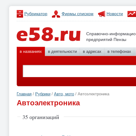
Рубрикатор
Фирмы списком
Новости
Справочно-информацио
предприятий Пензы
в названиях
в деятельности
в адресах
в телефонах
Главная
/
Рубрики
/
Авто, мото
/ Автоэлектроника
Автоэлектроника
35 организаций