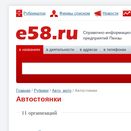
Рубрикатор
Фирмы списком
Новости
Справочно-информацио
предприятий Пензы
в названиях
в деятельности
в адресах
в телефонах
Главная
/
Рубрики
/
Авто, мото
/ Автостоянки
Автостоянки
11 организаций