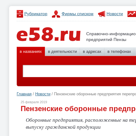
Рубрикатор
Фирмы списком
Новости
Справочно-информацио
предприятий Пензы
в названиях
в деятельности
в адресах
в телефонах
Главная
/
Новости
/ Пензенские оборонные предприятия переп
25 февраля 2019
Пензенские оборонные предп
Оборонные предприятия, расположенные на тер
выпуску гражданской продукции