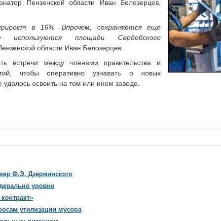
рнатор Пензенской области Иван Белозерцев,
прирост в 16%. Впрочем, сохраняются еще
е используются площади Сердобского
Пензенской области Иван Белозерцев.
ить встречи между членами правительства и
ятий, чтобы оперативно узнавать о новых
 удалось освоить на том или ином заводе.
вер Ф.Э. Дзержинского
едерально уровне
контракт»
росам утилизации мусора