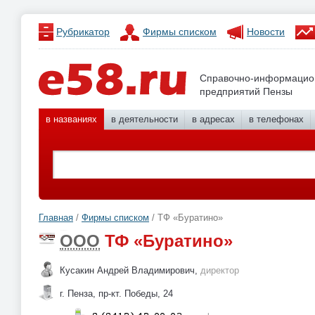
Рубрикатор
Фирмы списком
Новости
Справочно-информацио
предприятий Пензы
в названиях
в деятельности
в адресах
в телефонах
Главная
/
Фирмы списком
/ ТФ «Буратино»
ООО
ТФ «Буратино»
Кусакин Андрей Владимирович,
директор
г. Пенза, пр-кт. Победы, 24