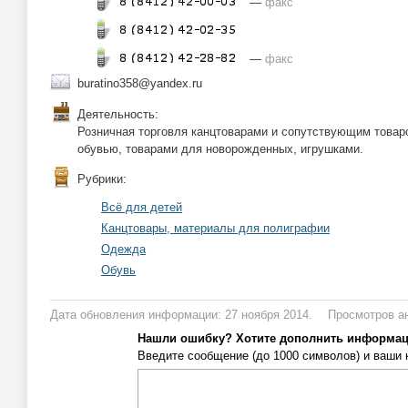
—
факс
—
факс
buratino358@yandex.ru
Деятельность:
Розничная торговля канцтоварами и сопутствующим товар
обувью, товарами для новорожденных, игрушками.
Рубрики:
Всё для детей
Канцтовары, материалы для полиграфии
Одежда
Обувь
Дата обновления информации: 27 ноября 2014.
Просмотров ан
Нашли ошибку? Хотите дополнить информа
Введите сообщение (до 1000 символов) и ваши