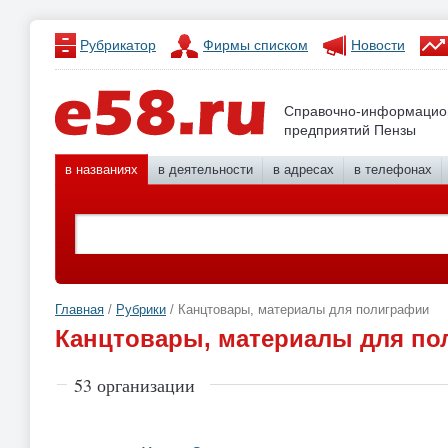
Рубрикатор
Фирмы списком
Новости
Справочно-информацио
предприятий Пензы
в названиях
в деятельности
в адресах
в телефонах
Главная
/
Рубрики
/ Канцтовары, материалы для полиграфии
Канцтовары, материалы для по
53 организации