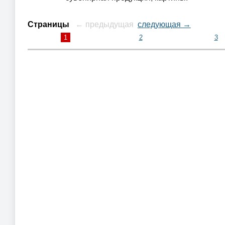
Страницы
← предыдущая
следующая →
1
2
3