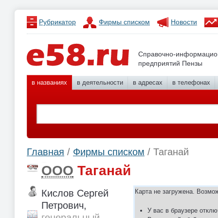
Рубрикатор
Фирмы списком
Новости
Справочно-информацио
предприятий Пензы
в названиях
в деятельности
в адресах
в телефонах
Главная
/
Фирмы списком
/ Таганай
ООО
Таганай
Кислов Сергей
Карта не загружена. Возмо
Петрович,
У вас в браузере отклю
генеральный