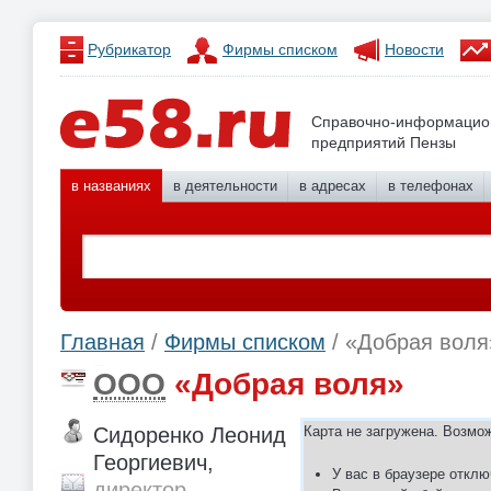
Рубрикатор
Фирмы списком
Новости
Справочно-информацио
предприятий Пензы
в названиях
в деятельности
в адресах
в телефонах
Главная
/
Фирмы списком
/ «Добрая воля
ООО
«Добрая воля»
Сидоренко Леонид
Карта не загружена. Возмо
Георгиевич,
У вас в браузере отклю
директор