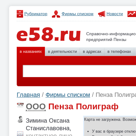
Рубрикатор
Фирмы списком
Новости
Справочно-информацио
предприятий Пензы
в названиях
в деятельности
в адресах
в телефонах
Главная
/
Фирмы списком
/ Пенза Полиг
ООО
Пенза Полиграф
Зимина Оксана
Карта не загружена. Возмо
Станиславовна,
У вас в браузере отклю
контактное лицо