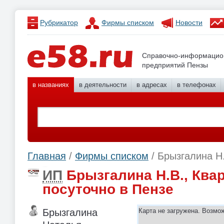
Рубрикатор
Фирмы списком
Новости
Справочно-информацио
предприятий Пензы
в названиях
в деятельности
в адресах
в телефонах
Главная
/
Фирмы списком
/ Брызгалина Н
ИП
Брызгалина Н.В., Ква
посуточно в Пензе
Брызгалина
Карта не загружена. Возмо