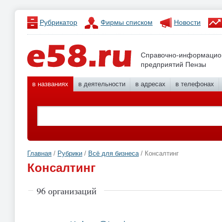
Рубрикатор
Фирмы списком
Новости
Справочно-информацио
предприятий Пензы
в названиях
в деятельности
в адресах
в телефонах
Главная
/
Рубрики
/
Всё для бизнеса
/ Консалтинг
Консалтинг
96 организаций