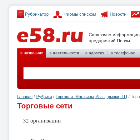
Рубрикатор
Фирмы списком
Новости
Справочно-информацио
предприятий Пензы
в названиях
в деятельности
в адресах
в телефонах
Главная
/
Рубрики
/
Торговля. Магазины, базы, рынки, ТЦ
/ Торг
Торговые сети
32 организации