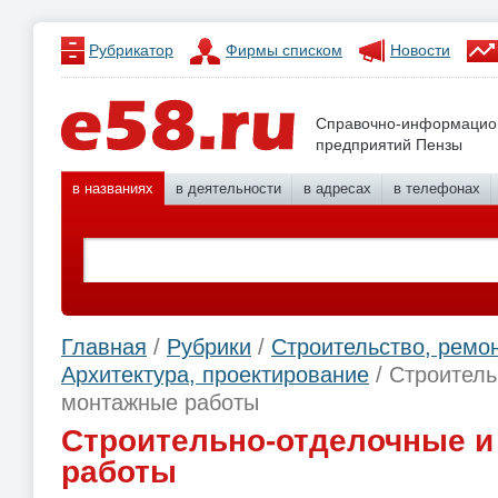
Рубрикатор
Фирмы списком
Новости
Справочно-информацио
предприятий Пензы
в названиях
в деятельности
в адресах
в телефонах
Главная
/
Рубрики
/
Строительство, ремон
Архитектура, проектирование
/ Строитель
монтажные работы
Строительно-отделочные 
работы