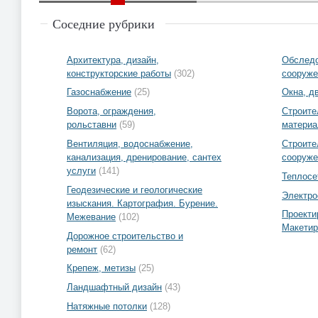
Соседние рубрики
Архитектура, дизайн,
Обследо
конструкторские работы
(302)
сооруже
Газоснабжение
(25)
Окна, д
Ворота, ограждения,
Строите
рольставни
(59)
матери
Вентиляция, водоснабжение,
Строите
канализация, дренирование, сантех
сооруже
услуги
(141)
Теплосе
Геодезические и геологические
Электро
изыскания. Картография. Бурение.
Проекти
Межевание
(102)
Макетир
Дорожное строительство и
ремонт
(62)
Крепеж, метизы
(25)
Ландшафтный дизайн
(43)
Натяжные потолки
(128)