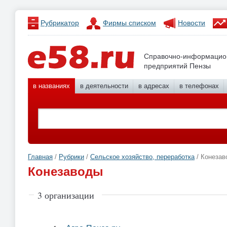
Рубрикатор
Фирмы списком
Новости
Справочно-информацио
предприятий Пензы
в названиях
в деятельности
в адресах
в телефонах
Главная
/
Рубрики
/
Сельское хозяйство, переработка
/ Конезав
Конезаводы
3 организации