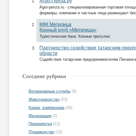
Агро-Пенза.ру
Agro-penza.ru - специализированная торговая площ
фермеры, компании и частные лица размещают бе
КФК Метелица
Конный клуб «Метелица»
Туристическая база. Конные прогулки.
Партнерство содействия татарским пред
области
Содействия татарским предпринимателям Пензенско
Соседние рубрики
Ветеринарные службы
(3)
Животноводство
(53)
Корма, комбикорма
(26)
Мелиорация
(2)
Переработка
(12)
Птицеводство
(10)