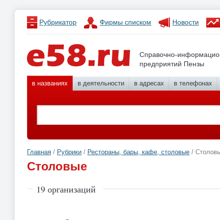
Рубрикатор
Фирмы списком
Новости
Справочно-информацио
предприятий Пензы
в названиях
в деятельности
в адресах
в телефонах
Главная
/
Рубрики
/
Рестораны, бары, кафе, столовые
/ Столов
Столовые
19 организаций