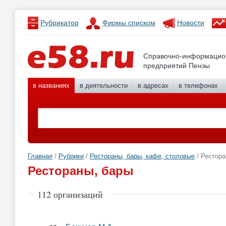
Рубрикатор
Фирмы списком
Новости
Справочно-информацио
предприятий Пензы
в названиях
в деятельности
в адресах
в телефонах
Главная
/
Рубрики
/
Рестораны, бары, кафе, столовые
/ Рестора
Рестораны, бары
112 организаций