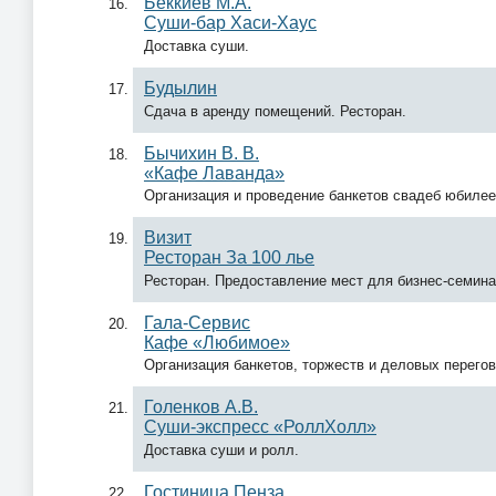
Беккиев М.А.
Суши-бар Хаси-Хаус
Доставка суши.
Будылин
Сдача в аренду помещений. Ресторан.
Бычихин В. В.
«Кафе Лаванда»
Организация и проведение банкетов свадеб юбиле
Визит
Ресторан За 100 лье
Ресторан. Предоставление мест для бизнес-семина
Гала-Сервис
Кафе «Любимое»
Организация банкетов, торжеств и деловых перего
Голенков А.В.
Суши-экспресс «РоллХолл»
Доставка суши и ролл.
Гостиница Пенза