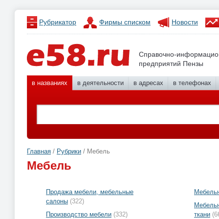
Рубрикатор
Фирмы списком
Новости
Справочно-информацио
предприятий Пензы
в названиях
в деятельности
в адресах
в телефонах
Главная
/
Рубрики
/ Мебель
Мебель
Продажа мебели, мебельные
Мебельн
салоны
(322)
Мебельн
Производство мебели
(332)
ткани
(6