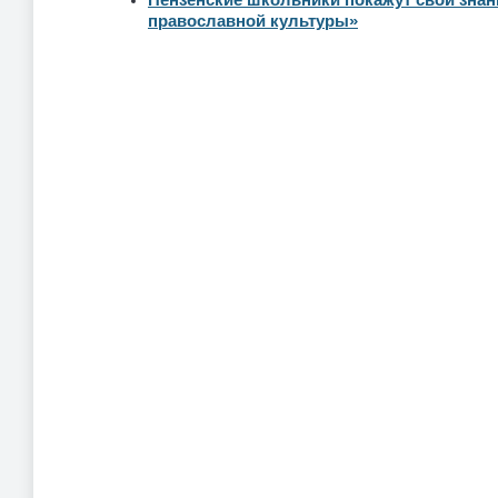
Пензенские школьники покажут свои знан
православной культуры»