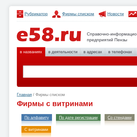
Рубрикатор
Фирмы списком
Новости
Справочно-информацио
предприятий Пензы
в названиях
в деятельности
в адресах
в телефонах
Главная
/ Фирмы списком
Фирмы с витринами
По алфавиту
По дате регистрации
Со стендами
С витринами