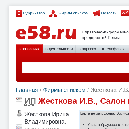
Рубрикатор
Фирмы списком
Новости
Справочно-информацио
предприятий Пензы
в названиях
в деятельности
в адресах
в телефонах
Главная
/
Фирмы списком
/ Жесткова И.В
ИП
Жесткова И.В., Салон
Жесткова Ирина
Карта не загружена. Возмо
Владимировна,
У вас в браузере отклю
руководитель