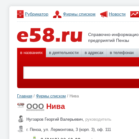
Рубрикатор
Фирмы списком
Новости
Справочно-информацио
предприятий Пензы
в названиях
в деятельности
в адресах
в телефонах
Главная
/
Фирмы списком
/ Нива
ООО
Нива
Нугзаров Георгий Валерьевич,
руководитель
г. Пенза, ул. Лермонтова, 3 (корп. 3), оф. 111