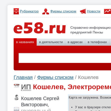
Рубрикатор
Фирмы списком
Новости
Справочно-информацио
предприятий Пензы
в названиях
в деятельности
в адресах
в телефонах
Главная
/
Фирмы списком
/ Кошелев
ИП
Кошелев, Электрорем
Кошелев Сергей
Карта не загружена. Возмо
Викторович,
У вас в браузере отклю
генеральный