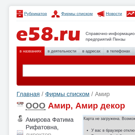
Рубрикатор
Фирмы списком
Новости
Справочно-информацио
предприятий Пензы
в названиях
в деятельности
в адресах
в телефонах
Главная
/
Фирмы списком
/ Амир
ООО
Амир, Амир декор
Амирова Фатима
Карта не загружена. Возмо
Рифатовна,
У вас в браузере отклю
директор