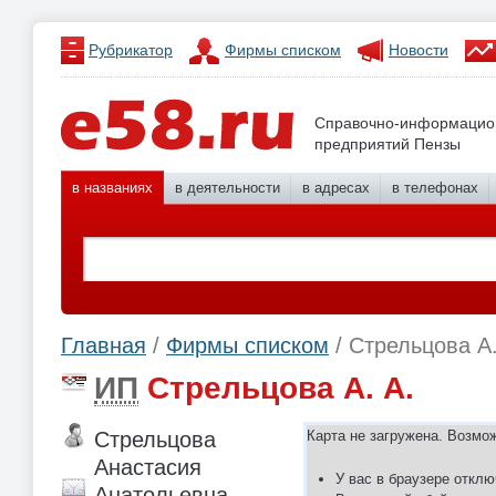
Рубрикатор
Фирмы списком
Новости
Справочно-информацио
предприятий Пензы
в названиях
в деятельности
в адресах
в телефонах
Главная
/
Фирмы списком
/ Стрельцова А.
ИП
Стрельцова А. А.
Стрельцова
Карта не загружена. Возмо
Анастасия
У вас в браузере отклю
Анатольевна,