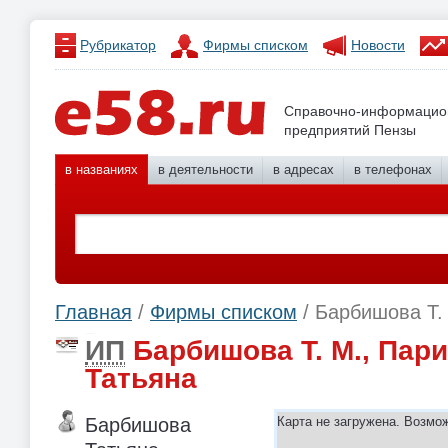
Рубрикатор
Фирмы списком
Новости
Справочно-информацио
предприятий Пензы
в названиях
в деятельности
в адресах
в телефонах
Главная
/
Фирмы списком
/ Барбишова Т.
ИП
Барбишова Т. М., Пар
Татьяна
Барбишова
Карта не загружена. Возмо