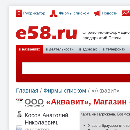
Рубрикатор
Фирмы списком
Новости
Справочно-информацио
предприятий Пензы
в названиях
в деятельности
в адресах
в телефонах
Главная
/
Фирмы списком
/ «Аквавит»
ООО
«Аквавит», Магазин
Косов Анатолий
Карта не загружена. Возмо
Николаевич,
У вас в браузере отклю
директор