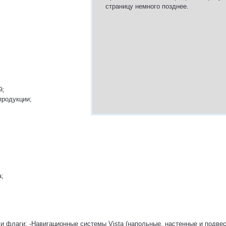
страницу немного позднее.
й;
продукции;
а;
и флаги; -Навигационные системы Vista (напольные, настенные и подвес