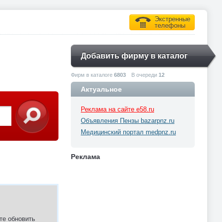
Экстренные
телефоны
Добавить фирму в каталог
Фирм в каталоге
6803
В очереди
12
Актуальное
Реклама на сайте e58.ru
Объявления Пензы bazarpnz.ru
Медицинский портал medpnz.ru
Реклама
те обновить