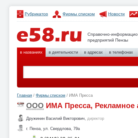
Рубрикатор
Фирмы списком
Новости
Справочно-информацио
предприятий Пензы
в названиях
в деятельности
в адресах
в телефонах
Главная
/
Фирмы списком
/ ИМА Пресса
ООО
ИМА Пресса, Рекламное 
Дружинин Василий Викторович,
директор
г. Пенза, ул. Свердлова, 79а