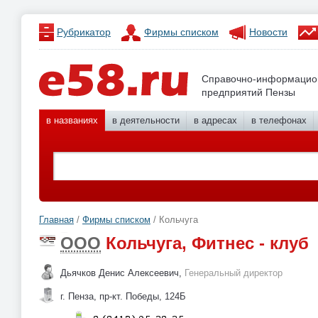
Рубрикатор
Фирмы списком
Новости
Справочно-информацио
предприятий Пензы
в названиях
в деятельности
в адресах
в телефонах
Главная
/
Фирмы списком
/ Кольчуга
ООО
Кольчуга, Фитнес - клуб
Дьячков Денис Алексеевич,
Генеральный директор
г. Пенза, пр-кт. Победы, 124Б