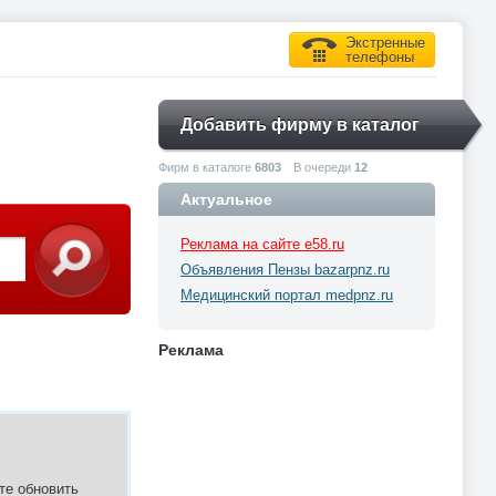
Экстренные
телефоны
Добавить фирму в каталог
Фирм в каталоге
6803
В очереди
12
Актуальное
Реклама на сайте e58.ru
Объявления Пензы bazarpnz.ru
Медицинский портал medpnz.ru
Реклама
те обновить