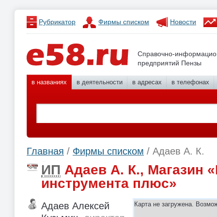
Рубрикатор
Фирмы списком
Новости
Справочно-информацио
предприятий Пензы
в названиях
в деятельности
в адресах
в телефонах
Главная
/
Фирмы списком
/ Адаев А. К.
ИП
Адаев А. К., Магазин 
инструмента плюс»
Адаев Алексей
Карта не загружена. Возмо