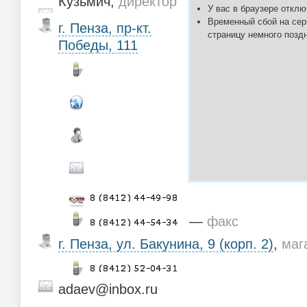
Кузьмич,
директор
У вас в браузере отклю
Временный сбой на сер
г. Пенза, пр-кт.
страницу немного позд
Победы, 111
—
факс
г. Пенза, ул. Бакунина, 9 (корп. 2)
,
маг
adaev@inbox.ru