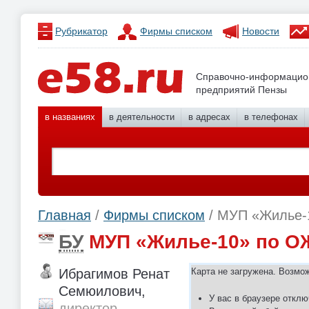
Рубрикатор
Фирмы списком
Новости
Справочно-информацио
предприятий Пензы
в названиях
в деятельности
в адресах
в телефонах
Главная
/
Фирмы списком
/ МУП «Жилье-
БУ
МУП «Жилье-10» по 
Ибрагимов Ренат
Карта не загружена. Возмо
Семюилович,
У вас в браузере отклю
директор