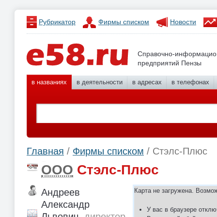
Рубрикатор
Фирмы списком
Новости
Справочно-информацио
предприятий Пензы
в названиях
в деятельности
в адресах
в телефонах
Главная
/
Фирмы списком
/ Стэлс-Плюс
ООО
Стэлс-Плюс
Андреев
Карта не загружена. Возмо
Александр
У вас в браузере отклю
Львович,
директор