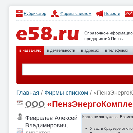
Рубрикатор
Фирмы списком
Новости
Справочно-информацио
предприятий Пензы
в названиях
в деятельности
в адресах
в телефонах
Главная
/
Фирмы списком
/ «ПензЭнерго
ООО
«ПензЭнергоКомпле
Февралев Алексей
Карта не загружена. Возмо
Владимирович,
У вас в браузере отклю
директор