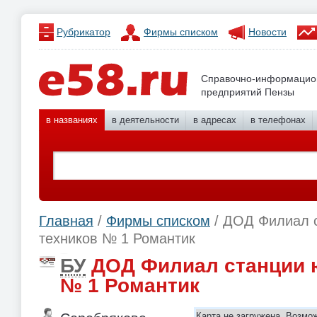
Рубрикатор
Фирмы списком
Новости
Справочно-информацио
предприятий Пензы
в названиях
в деятельности
в адресах
в телефонах
Главная
/
Фирмы списком
/ ДОД Филиал 
техников № 1 Романтик
БУ
ДОД Филиал станции 
№ 1 Романтик
Карта не загружена. Возмо