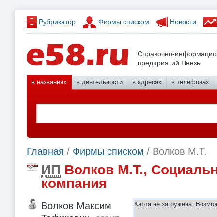
Рубрикатор
Фирмы списком
Новости
Справочно-информацио
предприятий Пензы
в названиях
в деятельности
в адресах
в телефонах
Главная
/
Фирмы списком
/ Волков М.Т.
ИП
Волков М.Т., Социаль
компания
Волков Максим
Карта не загружена. Возмо