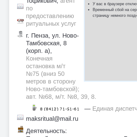
Тофикович,
агент
У вас в браузере отклю
по
Временный сбой на сер
предоставлению
страницу немного позд
ритуальных услуг
г. Пенза, ул. Ново-
Тамбовская, 8
(корп. а),
Конечная
остановка м/т
№75 (вниз 50
метров в сторону
Ново-тамбовской);
авт. №68, м/т. №8, 39, 8.
—
Единая диспет
maksritual@mail.ru
Деятельность: