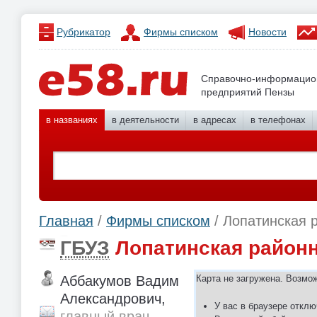
Рубрикатор
Фирмы списком
Новости
Справочно-информацио
предприятий Пензы
в названиях
в деятельности
в адресах
в телефонах
Главная
/
Фирмы списком
/ Лопатинская 
ГБУЗ
Лопатинская районн
Аббакумов Вадим
Карта не загружена. Возмо
Александрович,
У вас в браузере отклю
главный врач