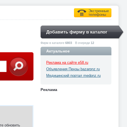
Экстренные
телефоны
Добавить фирму в каталог
Фирм в каталоге
6803
В очереди
12
Актуальное
Реклама на сайте e58.ru
Объявления Пензы bazarpnz.ru
Медицинский портал medpnz.ru
Реклама
те обновить