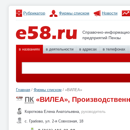
Рубрикатор
Фирмы списком
Новости
Справочно-информацио
предприятий Пензы
в названиях
в деятельности
в адресах
в телефонах
Главная
/
Фирмы списком
/ «ВИЛЕА»
ПК
«ВИЛЕА», Производственн
Короткова Елена Анатольевна,
руководитель
с. Грабово, ул. 2-я Совхозная, 18